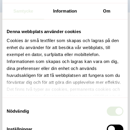
Samtycke
Information
Om
Denna webbplats använder cookies
Cookies är små textfiler som skapas och lagras på den
enhet du använder för att besöka vår webbplats, till
exempel en dator, surfplatta eller mobiltelefon.
Informationen som skapas och lagras kan vara om dig,
dina preferenser eller din enhet och används
huvudsakligen för att få webbplatsen att fungera som du
förväntar dig och för att göra din upplevelse mer effektiv.
Det finns två typer av cookies, permanenta cookies och
Lediga bostäder
sessionscookies. Sessionscookies lagras tillfälligt när du
Vårt huvudfokus är bostäder men våra fastigheter
som besökare är inne på vår webbplats, och försvinner
Samtyckesval
inrymmer också en mängd lokaler, parkeringsplatser
när du stänger din webbläsare. Permanenta cookies
Nödvändig
och förråd.
lagras som en fil på datorn under en viss tid, tills du som
besökare, eller servern som sänt dem, raderar dem.
Läs mer
Inställningar