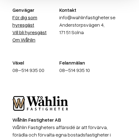
Genvägar
Kontakt
För dig som
info@wahlinfastigheter.se
hyresgäst
Anderstorpsvägen 4,
Vill bli hyresgäst
171 51 Solna
Om Wåhlin
Växel
Felanmälan
08–514 935 00
08–514 935 10
Wåhlin Fastigheter AB
Wåhlin Fastigheter AB
Wåhlin Fastigheters affärsidé är att förvärva,
förädla och förvalta egna bostadsfastigheter i