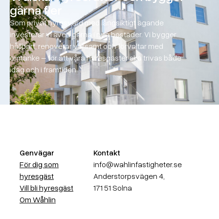
gärna fler
Som privat hyresvärd med långsiktigt ägande
investerar vi även gärna i nya bostäder. Vi bygger
hållbart, renoverar varsamt och förvaltar med
omtanke – för att våra hyresgäster ska trivas både
idag och i framtiden
Genvägar
Kontakt
För dig som
info@wahlinfastigheter.se
hyresgäst
Anderstorpsvägen 4,
Vill bli hyresgäst
171 51 Solna
Om Wåhlin