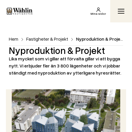
Wåhlin Fastigheter AB
Växl
Mina sidor
Hem
Fastigheter & Projekt
Nyproduktion & Projekt
Nyproduktion & Projekt
Lika mycket som vi gillar att förvalta gillar vi att bygga
nytt. Vi erbjuder fler än 3 800 lägenheter och vi jobbar
ständigt med nyproduktion av ytterligare hyresrätter.