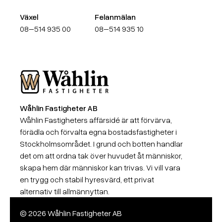
Växel
Felanmälan
08–514 935 00
08–514 935 10
Wåhlin Fastigheter AB
Wåhlin Fastigheter AB
Wåhlin Fastigheters affärsidé är att förvärva,
förädla och förvalta egna bostadsfastigheter i
Stockholmsområdet. I grund och botten handlar
det om att ordna tak över huvudet åt människor,
skapa hem där människor kan trivas. Vi vill vara
en trygg och stabil hyresvärd, ett privat
alternativ till allmännyttan.
© 2026 Wåhlin Fastigheter AB