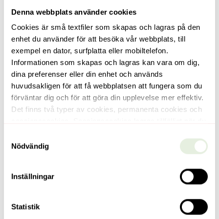
fastigheterna.…
Denna webbplats använder cookies
Cookies är små textfiler som skapas och lagras på den
Läs mer
enhet du använder för att besöka vår webbplats, till
exempel en dator, surfplatta eller mobiltelefon.
Informationen som skapas och lagras kan vara om dig,
dina preferenser eller din enhet och används
huvudsakligen för att få webbplatsen att fungera som du
förväntar dig och för att göra din upplevelse mer effektiv.
Det finns två typer av cookies, permanenta cookies och
sessionscookies. Sessionscookies lagras tillfälligt när du
som besökare är inne på vår webbplats, och försvinner
Samtyckesval
när du stänger din webbläsare. Permanenta cookies
Nödvändig
lagras som en fil på datorn under en viss tid, tills du som
besökare, eller servern som sänt dem, raderar dem.
Inställningar
Denna webbplats använder båda dessa olika typer av
cookies. Cookies kan även delas upp i
förstapartscookies och tredjepartscookies.
Statistik
Kommande
Vasastan
Förstapartscookies sätts i det här fallet av