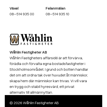
Växel
Felanmälan
08–514 935 00
08–514 935 10
Wåhlin Fastigheter AB
Wåhlin Fastigheter AB
Wåhlin Fastigheters affärsidé är att förvärva,
förädla och förvalta egna bostadsfastigheter i
Stockholmsområdet. I grund och botten handlar
det om att ordna tak över huvudet åt människor,
skapa hem där människor kan trivas. Vi vill vara
en trygg och stabil hyresvärd, ett privat
alternativ till allmännyttan.
© 2026 Wåhlin Fastigheter AB