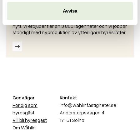
Avvisa
Fastigheter & Nyproduktion
Lika mycket som vi gillar att förvalta gillar vi att bygga
nytt. Vi erbjuder fler än 3 800 lägenheter och vi jobbar
ständigt med nyproduktion av ytterligare hyresrätter.
Läs mer
Genvägar
Kontakt
För dig som
info@wahlinfastigheter.se
hyresgäst
Anderstorpsvägen 4,
Vill bli hyresgäst
171 51 Solna
Om Wåhlin