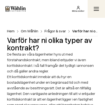
Wåhlin Fastigheter AB
Växl
Mina sidor
Hem
Om Wåhlin
Frågor & svar
Varför har ni olika typer av kontrakt?
Varför har ni olika typer av
kontrakt?
De flesta av våra lägenheter hyrs ut med
förstahandskontrakt, men ibland erbjuder vi även
korttidskontrakt. I så fall framgår det tydligt i annonsen
och då gäller andra regler.
Ett korttidskontrakt innebär att du hyr en
bostadslägenhet under en begränsad tid och med
avstående av besittningsrätt. Det är alltså en tillfällig
lägenhet. Den vanligaste anledningen till att vi erbjuder
korttidskontrakt är att en lägenhet ligger i en fastighet
som snart ska renoveras, eller att lägenheten behövs