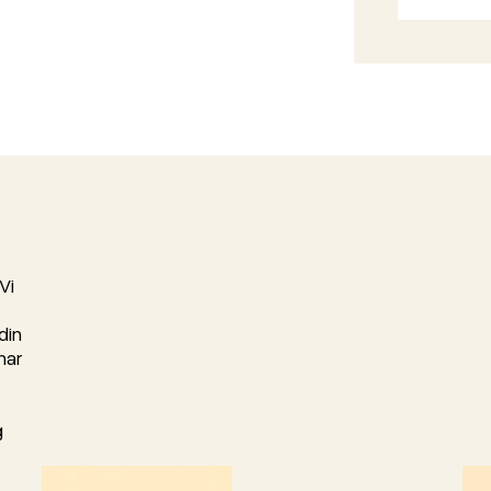
Vi
din
har
g