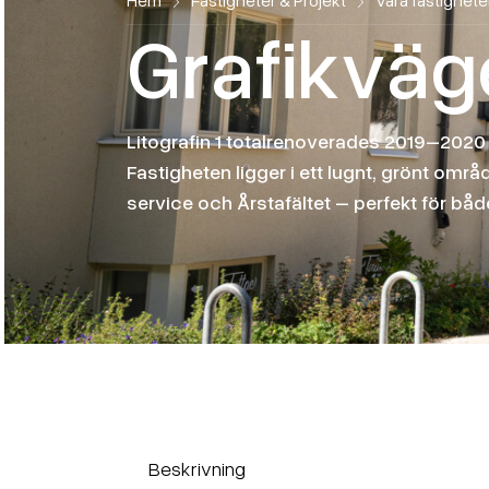
Hem
Fastigheter & Projekt
Våra fastighete
G
r
a
f
i
k
v
ä
g
Litografin 1 totalrenoverades 2019–2020 
Fastigheten ligger i ett lugnt, grönt omr
service och Årstafältet – perfekt för bå
Beskrivning