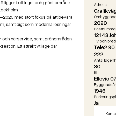
9 ligger i ett lugnt och grönt område
Adress
Stockholm.
Grafikvä
–2020 med stort fokus på att bevara
Ombyggnad
2020
harm, samtidigt som moderna lösningar
Postnumme
121 43 J
er och närservice, samt grönområden
TV och bre
eation. Ett attraktivt läge där
Tele2 90 
.
222
Antal lägen
30
El
Ellevio 0
Byggnadsår
1946
Parkeringsp
Ja
Konta