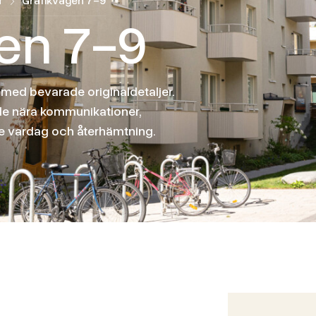
r
Grafikvägen 7-9
e
n
7
-
9
med bevarade originaldetaljer.
åde nära kommunikationer,
de vardag och återhämtning.