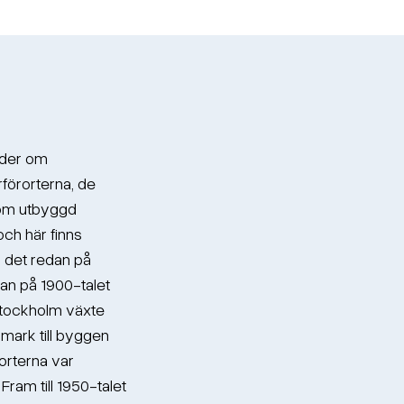
öder om
förorterna, de
som utbyggd
och här finns
m det redan på
rjan på 1900-talet
 Stockholm växte
mark till byggen
rorterna var
ram till 1950-talet