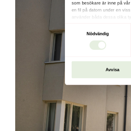
som besökare är inne på vår
en fil på datorn under en vis
använder båda dessa olika ty
Förstapartscookies sätts i de
Samtyckesval
Denna webbplats använder bå
Nödvändig
Avvisa