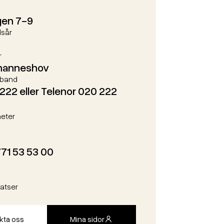
gen 7-9
sår
r
ohanneshov
dband
222 eller Telenor 020 222
heter
771 53 53 00
latser
kta oss
Mina sidor