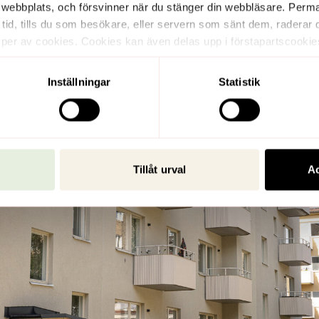
 webbplats, och försvinner när du stänger din webbläsare. Per
s tid, tills du som besökare, eller servern som sänt dem, rader
per av cookies. Cookies kan även delas upp i förstapartscookie
t här fallet av wahlinfastigheter.se och tredjepartscookies sätts
de förstapartscookies och tredjepartscookies.
Inställningar
Statistik
Tillåt urval
Ac