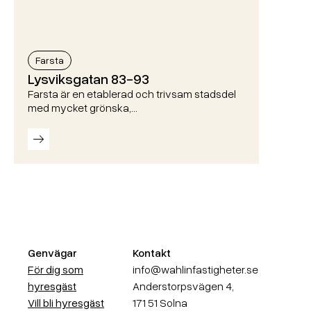
Farsta
Lysviksgatan 83-93
Farsta är en etablerad och trivsam stadsdel
med mycket grönska,…
Läs mer
Genvägar
Kontakt
För dig som
info@wahlinfastigheter.se
hyresgäst
Anderstorpsvägen 4,
Vill bli hyresgäst
171 51 Solna