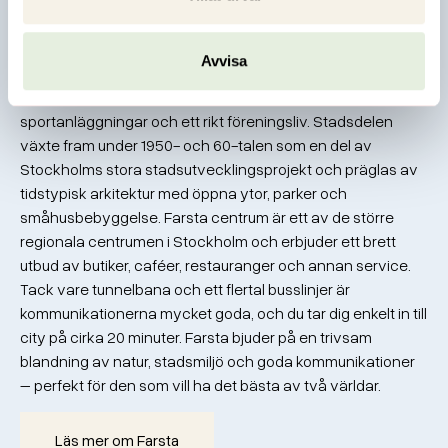
Farsta är en stadsdel i södra Stockholm som kombinerar
närhet till både natur och stadsliv. Området gränsar till sjön
Magelungen och stora grönområden som Farstanäset och
Avvisa
Ågesta friluftsområde, vilket ger fina möjligheter till friluftsliv,
bad och motion. Farsta är välförsett med service, skolor,
sportanläggningar och ett rikt föreningsliv. Stadsdelen
växte fram under 1950- och 60-talen som en del av
Stockholms stora stadsutvecklingsprojekt och präglas av
tidstypisk arkitektur med öppna ytor, parker och
småhusbebyggelse. Farsta centrum är ett av de större
regionala centrumen i Stockholm och erbjuder ett brett
utbud av butiker, caféer, restauranger och annan service.
Tack vare tunnelbana och ett flertal busslinjer är
kommunikationerna mycket goda, och du tar dig enkelt in till
city på cirka 20 minuter. Farsta bjuder på en trivsam
blandning av natur, stadsmiljö och goda kommunikationer
– perfekt för den som vill ha det bästa av två världar.
Läs mer om Farsta