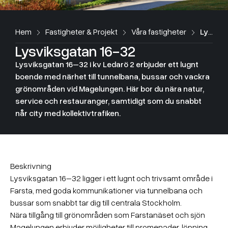
Hem
Fastigheter & Projekt
Våra fastigheter
Lysviksgatan 16-32
Lysviksgatan 16-32
Lysviksgatan 16–32 i kv Ledarö 2 erbjuder ett lugnt
boende med närhet till tunnelbana, bussar och vackra
grönområden vid Magelungen. Här bor du nära natur,
service och restauranger, samtidigt som du snabbt
når city med kollektivtrafiken.
Beskrivning
Lysviksgatan 16–32 ligger i ett lugnt och trivsamt område i
Farsta, med goda kommunikationer via tunnelbana och
bussar som snabbt tar dig till centrala Stockholm.
Nära tillgång till grönområden som Farstanäset och sjön
Magelungen erbjuder möjligheter till promenader, löpning