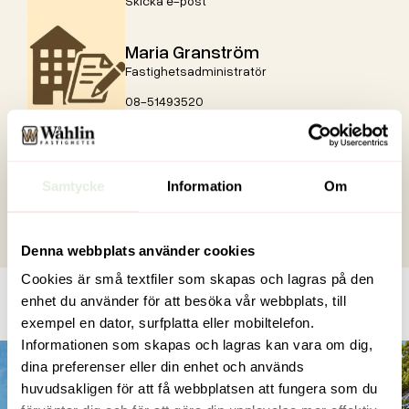
Skicka e-post
Maria Granström
Fastighetsadministratör
08-51493520
Skicka e-post
Mikayil Tümer
Samtycke
Information
Om
Fastighetsskötare
Skicka e-post
Denna webbplats använder cookies
Cookies är små textfiler som skapas och lagras på den
enhet du använder för att besöka vår webbplats, till
exempel en dator, surfplatta eller mobiltelefon.
Informationen som skapas och lagras kan vara om dig,
dina preferenser eller din enhet och används
huvudsakligen för att få webbplatsen att fungera som du