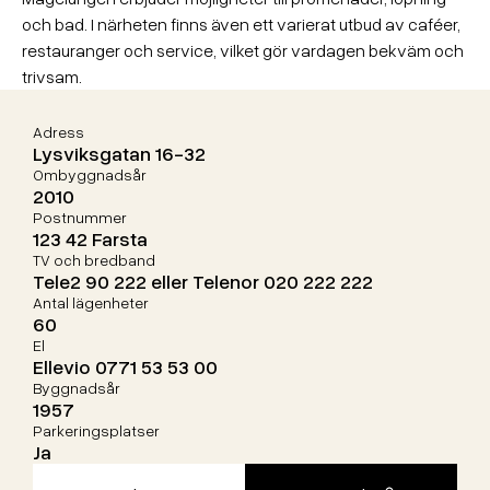
och bad. I närheten finns även ett varierat utbud av caféer,
restauranger och service, vilket gör vardagen bekväm och
trivsam.​
Adress
Lysviksgatan 16-32
Ombyggnadsår
2010
Postnummer
123 42 Farsta
TV och bredband
Tele2 90 222 eller Telenor 020 222 222
Antal lägenheter
60
El
Ellevio 0771 53 53 00
Byggnadsår
1957
Parkeringsplatser
Ja