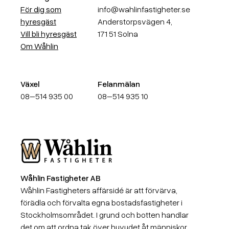
För dig som
info@wahlinfastigheter.se
hyresgäst
Anderstorpsvägen 4,
Vill bli hyresgäst
171 51 Solna
Om Wåhlin
Växel
Felanmälan
08–514 935 00
08–514 935 10
Wåhlin Fastigheter AB
Wåhlin Fastigheter AB
Wåhlin Fastigheters affärsidé är att förvärva,
förädla och förvalta egna bostadsfastigheter i
Stockholmsområdet. I grund och botten handlar
det om att ordna tak över huvudet åt människor,