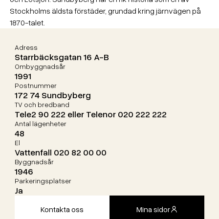
Stockholms äldsta förstäder, grundad kring järnvägen på
1870-talet.
Adress
Starrbäcksgatan 16 A-B
Ombyggnadsår
1991
Postnummer
172 74 Sundbyberg
TV och bredband
Tele2 90 222 eller Telenor 020 222 222
Antal lägenheter
48
El
Vattenfall 020 82 00 00
Byggnadsår
1946
Parkeringsplatser
Ja
Kontakta oss
Mina sidor