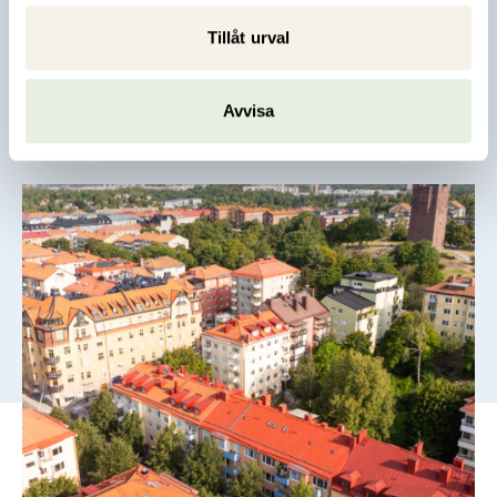
kulturutbud, naturreservat och plats för både mänskliga
Tillåt urval
möten och enskildhet.
Läs mer om Sundbyberg
Avvisa