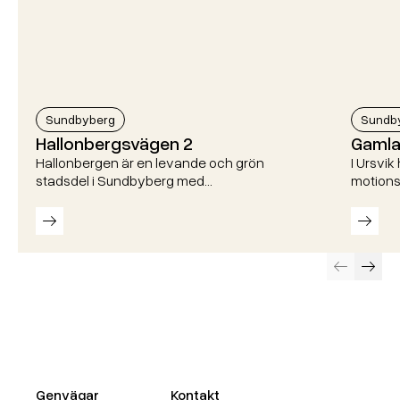
Sundbyberg
Sundb
Hallonbergsvägen 2
Gamla
Hallonbergen är en levande och grön
I Ursvik
stadsdel i Sundbyberg med…
motions
Läs mer
Läs m
Föregående
Näst
Genvägar
Kontakt