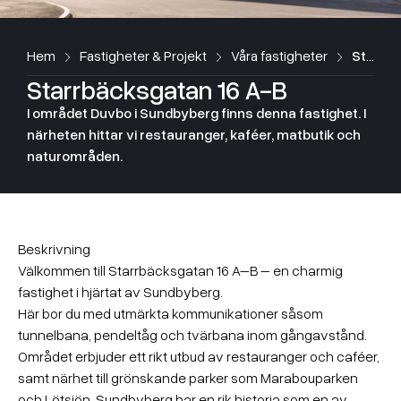
Hem
Fastigheter & Projekt
Våra fastigheter
Starrbäcksgatan 16 A-B
Starrbäcksgatan 16 A-B
I området Duvbo i Sundbyberg finns denna fastighet. I
närheten hittar vi restauranger, kaféer, matbutik och
naturområden.
Beskrivning
Välkommen till Starrbäcksgatan 16 A–B – en charmig
fastighet i hjärtat av Sundbyberg.
Här bor du med utmärkta kommunikationer såsom
tunnelbana, pendeltåg och tvärbana inom gångavstånd.
Området erbjuder ett rikt utbud av restauranger och caféer,
samt närhet till grönskande parker som Marabouparken
och Lötsjön. Sundbyberg har en rik historia som en av