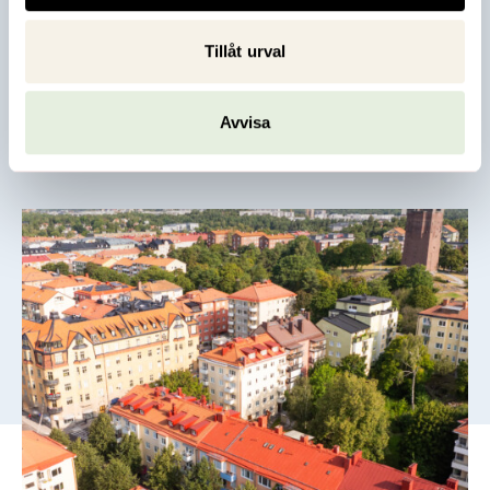
staden när den är som bäst – med vacker stadsmiljö, rikt
kulturutbud, naturreservat och plats för både mänskliga
Tillåt urval
möten och enskildhet.
Avvisa
Läs mer om Sundbyberg