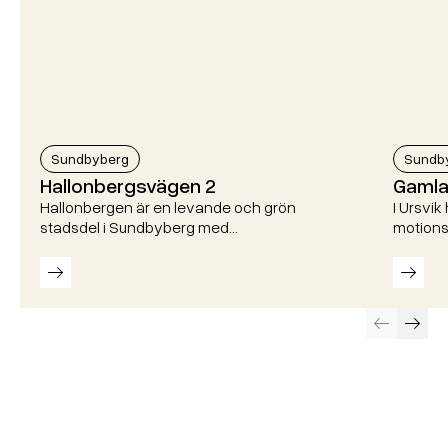
Sundbyberg
Sundb
Hallonbergsvägen 2
Gamla
Hallonbergen är en levande och grön
I Ursvik
stadsdel i Sundbyberg med…
motions
Läs mer
Läs m
Föregående
Näst