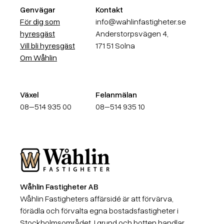
Genvägar
Kontakt
För dig som
info@wahlinfastigheter.se
hyresgäst
Anderstorpsvägen 4,
Vill bli hyresgäst
171 51 Solna
Om Wåhlin
Växel
Felanmälan
08–514 935 00
08–514 935 10
Wåhlin Fastigheter AB
Wåhlin Fastigheter AB
Wåhlin Fastigheters affärsidé är att förvärva,
förädla och förvalta egna bostadsfastigheter i
Stockholmsområdet. I grund och botten handlar