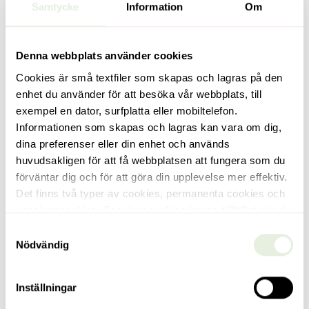
Samtycke
Information
Om
Denna webbplats använder cookies
Cookies är små textfiler som skapas och lagras på den
enhet du använder för att besöka vår webbplats, till
exempel en dator, surfplatta eller mobiltelefon.
Bagarmossen
Informationen som skapas och lagras kan vara om dig,
Emågatan 3
dina preferenser eller din enhet och används
Hyra (kr/mån)
huvudsakligen för att få webbplatsen att fungera som du
765 kr
förväntar dig och för att göra din upplevelse mer effektiv.
Det finns två typer av cookies, permanenta cookies och
Läs mer
sessionscookies. Sessionscookies lagras tillfälligt när du
som besökare är inne på vår webbplats, och försvinner
Samtyckesval
när du stänger din webbläsare. Permanenta cookies
Nödvändig
lagras som en fil på datorn under en viss tid, tills du som
besökare, eller servern som sänt dem, raderar dem.
Inställningar
Genvägar
Kontakt
Denna webbplats använder båda dessa olika typer av