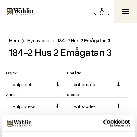
Wåhlin Fastigheter AB
Växl
Mina sidor
Hem
Hyr av oss
184-2 Hus 2 Emågatan 3
184-2 Hus 2 Emågatan 3
Objekt
Område
Adress
Storlek
Hyra