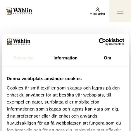
Wåhlin Fastigheter AB
Växl
Mina sidor
Hem
Hyr av oss
[310-01]
[310-01]
Inga inlägg hittades.
Samtycke
Information
Om
Denna webbplats använder cookies
Cookies är små textfiler som skapas och lagras på den
enhet du använder för att besöka vår webbplats, till
exempel en dator, surfplatta eller mobiltelefon.
Genvägar
Kontakt
Informationen som skapas och lagras kan vara om dig,
För dig som
info@wahlinfastigheter.se
dina preferenser eller din enhet och används
hyresgäst
Anderstorpsvägen 4,
huvudsakligen för att få webbplatsen att fungera som du
Vill bli hyresgäst
171 51 Solna
förväntar dig och för att göra din upplevelse mer effektiv.