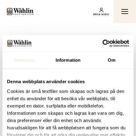
Wåhlin Fastigheter AB
Växl
Mina sidor
Hem
Hyr av oss
3580-01 Backvägen 6
3580-01 Backvägen 6
Inga inlägg hittades.
Samtycke
Information
Om
Denna webbplats använder cookies
Cookies är små textfiler som skapas och lagras på den
enhet du använder för att besöka vår webbplats, till
exempel en dator, surfplatta eller mobiltelefon.
Genvägar
Kontakt
Informationen som skapas och lagras kan vara om dig,
För dig som
info@wahlinfastigheter.se
dina preferenser eller din enhet och används
hyresgäst
Anderstorpsvägen 4,
huvudsakligen för att få webbplatsen att fungera som du
Vill bli hyresgäst
171 51 Solna
förväntar dig och för att göra din upplevelse mer effektiv.