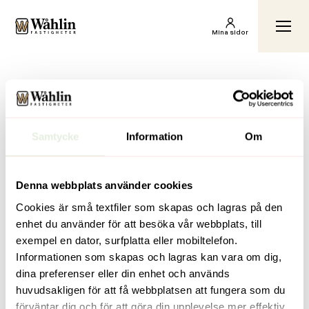
Wåhlin Fastigheter AB
Växl
Mina sidor
Hem
Hyr av oss
159 Danviksklippan 2
159 Danviksklippan 2
Inga inlägg hittades.
Samtycke
Information
Om
Denna webbplats använder cookies
Cookies är små textfiler som skapas och lagras på den
enhet du använder för att besöka vår webbplats, till
exempel en dator, surfplatta eller mobiltelefon.
Genvägar
Kontakt
Informationen som skapas och lagras kan vara om dig,
För dig som
info@wahlinfastigheter.se
dina preferenser eller din enhet och används
hyresgäst
Anderstorpsvägen 4,
huvudsakligen för att få webbplatsen att fungera som du
Vill bli hyresgäst
171 51 Solna
förväntar dig och för att göra din upplevelse mer effektiv.