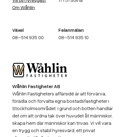
Vill bli hyresgäst
171 51 Solna
Om Wåhlin
Växel
Felanmälan
08–514 935 00
08–514 935 10
Wåhlin Fastigheter AB
Wåhlin Fastigheter AB
Wåhlin Fastigheters affärsidé är att förvärva,
förädla och förvalta egna bostadsfastigheter i
Stockholmsområdet. I grund och botten handlar
det om att ordna tak över huvudet åt människor,
skapa hem där människor kan trivas. Vi vill vara
en trygg och stabil hyresvärd, ett privat