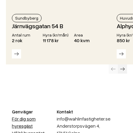
Sundbyberg
Huvud
Järnvägsgatan 54 B
Alphy
Antal rum
Hyra (kr/mån)
Area
Hyra (kr
2 rok
11 178 kr
40 kvm
850 kr
Läs mer
Läs m
Föregående
Näst
Genvägar
Kontakt
För dig som
info@wahlinfastigheter.se
hyresgäst
Anderstorpsvägen 4,