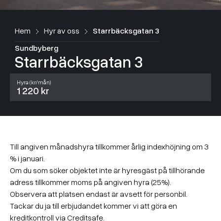
Hem
Hyr av oss
Starrbäcksgatan 3
Sundbyberg
Starrbäcksgatan 3
Hyra (kr/mån)
1 220 kr
Till angiven månadshyra tillkommer årlig indexhöjning om 3
% i januari.
Om du som söker objektet inte är hyresgäst på tillhörande
adress tillkommer moms på angiven hyra (25%).
Observera att platsen endast är avsett för personbil.
Tackar du ja till erbjudandet kommer vi att göra en
kreditkontroll via Creditsafe.