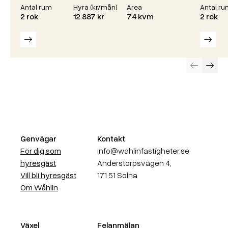
Antal rum
Hyra (kr/mån)
Area
Antal ru
2 rok
12 887 kr
74 kvm
2 rok
Läs mer
Läs m
Föregående
Näst
Genvägar
Kontakt
För dig som
info@wahlinfastigheter.se
hyresgäst
Anderstorpsvägen 4,
Vill bli hyresgäst
171 51 Solna
Om Wåhlin
Växel
Felanmälan