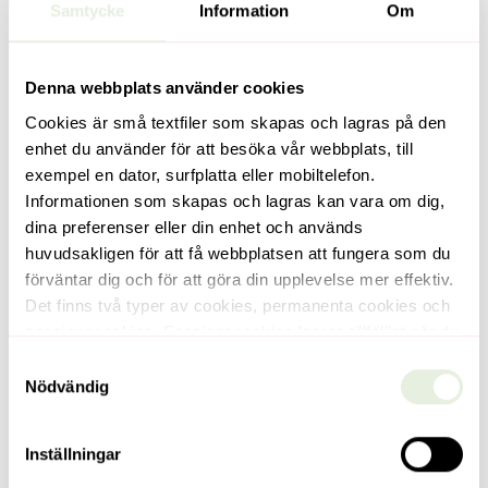
Samtycke
Information
Om
Denna webbplats använder cookies
Cookies är små textfiler som skapas och lagras på den
enhet du använder för att besöka vår webbplats, till
exempel en dator, surfplatta eller mobiltelefon.
Bagarmossen
Bagarmossen
Informationen som skapas och lagras kan vara om dig,
Emågatan 5
Emågatan 3
dina preferenser eller din enhet och används
Hyra (kr/mån)
Hyra (kr/mån)
huvudsakligen för att få webbplatsen att fungera som du
765 kr
765 kr
förväntar dig och för att göra din upplevelse mer effektiv.
Det finns två typer av cookies, permanenta cookies och
Läs mer
Läs mer
sessionscookies. Sessionscookies lagras tillfälligt när du
som besökare är inne på vår webbplats, och försvinner
Samtyckesval
när du stänger din webbläsare. Permanenta cookies
Nödvändig
lagras som en fil på datorn under en viss tid, tills du som
besökare, eller servern som sänt dem, raderar dem.
Inställningar
Genvägar
Kontakt
Denna webbplats använder båda dessa olika typer av