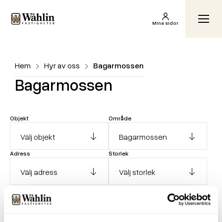
Wåhlin Fastigheter AB
Växl
Mina sidor
Hem
Hyr av oss
Bagarmossen
Bagarmossen
Objekt
Område
Adress
Storlek
Hyra