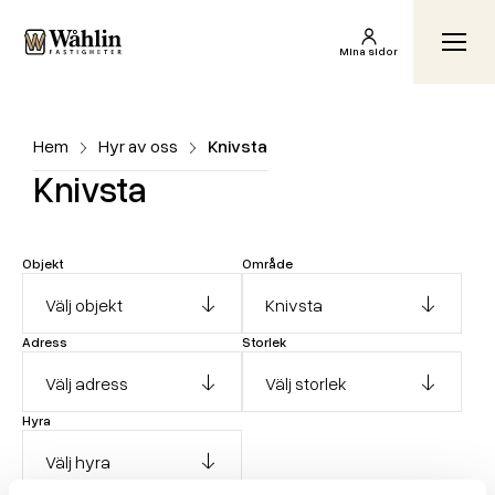
Wåhlin Fastigheter AB
Växl
Mina sidor
Hem
Hyr av oss
Knivsta
Knivsta
Objekt
Område
Adress
Storlek
Hyra