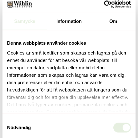
Samtycke
Information
Om
Denna webbplats använder cookies
Knivsta
Knivsta
Cookies är små textfiler som skapas och lagras på den
Klyvargatan 14
Tegelmästargatan
enhet du använder för att besöka vår webbplats, till
18
exempel en dator, surfplatta eller mobiltelefon.
Antal rum
Informationen som skapas och lagras kan vara om dig,
2 rok
Antal rum
dina preferenser eller din enhet och används
2 rok
Hyra (kr/mån)
huvudsakligen för att få webbplatsen att fungera som du
11 234 kr
Hyra (kr/mån)
förväntar dig och för att göra din upplevelse mer effektiv.
11 115 kr
Area
49 kvm
Det finns två typer av cookies, permanenta cookies och
Area
48 kvm
sessionscookies. Sessionscookies lagras tillfälligt när du
som besökare är inne på vår webbplats, och försvinner
Samtyckesval
när du stänger din webbläsare. Permanenta cookies
Nödvändig
Läs mer
Läs mer
lagras som en fil på datorn under en viss tid, tills du som