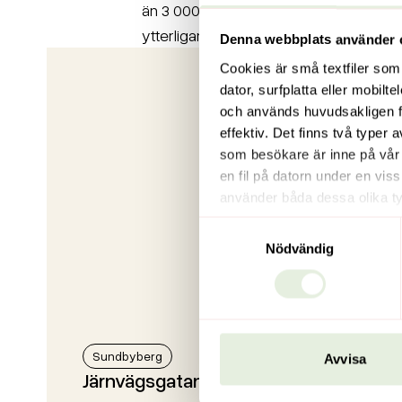
än 3 000 lägenheter och vi jobbar stä
ytterligare ett tusental hyresrätter.
Denna webbplats använder 
Cookies är små textfiler som
dator, surfplatta eller mobil
och används huvudsakligen fö
effektiv. Det finns två typer
som besökare är inne på vår
en fil på datorn under en vis
använder båda dessa olika ty
Förstapartscookies sätts i de
Samtyckesval
Denna webbplats använder bå
Nödvändig
Sundbyberg
Avvisa
Järnvägsgatan 54 B