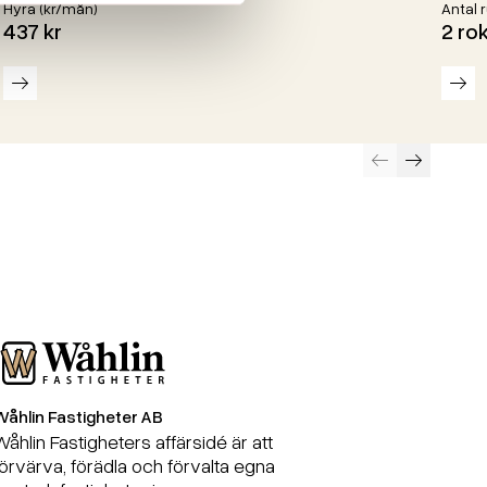
Hyra (kr/mån)
Antal 
437 kr
2 ro
Läs mer
Läs
Föregående
Nästa
åhlin Fastigheter AB
Wåhlin Fastigheter AB
åhlin Fastigheters affärsidé är att
förvärva, förädla och förvalta egna