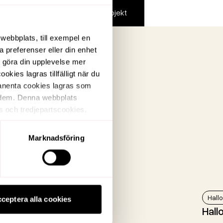
Visa alla lediga objekt
webbplats, till exempel en
a preferenser eller din enhet
t göra din upplevelse mer
ies lagras tillfälligt när du
manenta cookies lagras som
ar dem. Denna webbplats
s och tredjepartscookies.
 av en annan webbplats.
Marknadsföring
Spånga
Hall
ceptera alla cookies
Mjölnarstigen 21-41
Hall