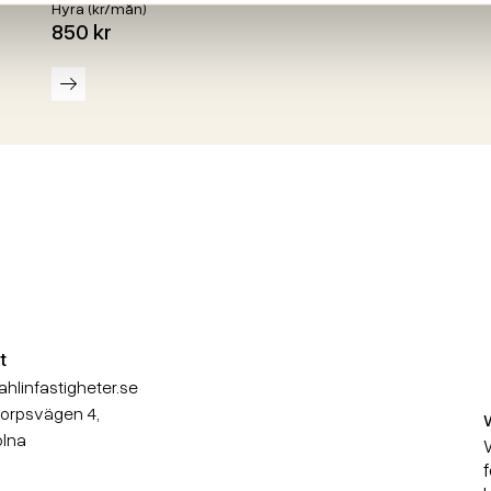
Hyra (kr/mån)
850 kr
Läs mer
W
t
hlinfastigheter.se
orpsvägen 4,
olna
W