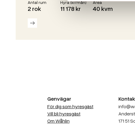
Antal rum
Hyra (kr/mån)
Area
2 rok
11 178 kr
40 kvm
Läs mer
Genvägar
Kontak
För dig som hyresgäst
info@wa
Vill bli hyresgäst
Anderst
Om Wåhlin
171 51 S