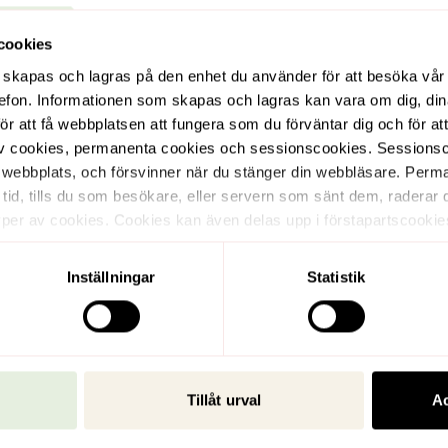
ndigt med nyproduktion av
cookies
 skapas och lagras på den enhet du använder för att besöka vår 
telefon. Informationen som skapas och lagras kan vara om dig, din
r att få webbplatsen att fungera som du förväntar dig och för at
 av cookies, permanenta cookies och sessionscookies. Sessionscook
 webbplats, och försvinner när du stänger din webbläsare. Per
s tid, tills du som besökare, eller servern som sänt dem, rader
per av cookies. Cookies kan även delas upp i förstapartscookie
t här fallet av wahlinfastigheter.se och tredjepartscookies sätts
de förstapartscookies och tredjepartscookies.
Inställningar
Statistik
Huvudsta
Tillåt urval
Ac
Alphyddevägen 7