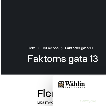
Hem
Hyr av oss
Faktorns gata 13
F
a
k
t
o
r
n
s
g
a
t
a
1
3
Fler lediga obj
Samtycke
Lika mycket som vi gillar att förvalta gil