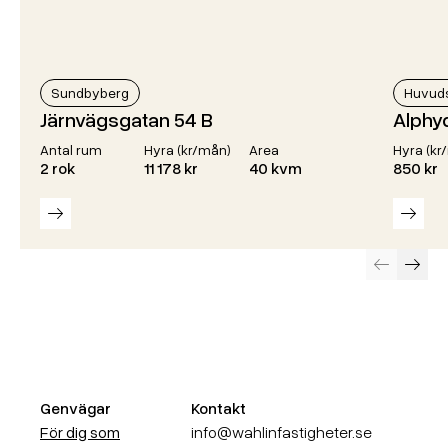
Sundbyberg
Huvud
Järnvägsgatan 54 B
Alphy
Antal rum
Hyra (kr/mån)
Area
Hyra (kr
2 rok
11 178 kr
40 kvm
850 kr
Läs mer
Läs m
Föregående
Näst
Genvägar
Kontakt
För dig som
info@wahlinfastigheter.se