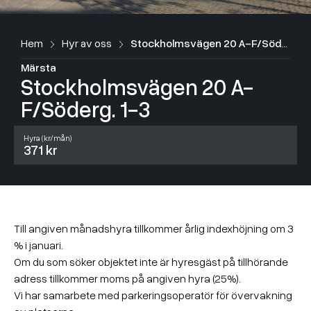
Hem
Hyr av oss
Stockholmsvägen 20 A-F/Söderg. 1-3
Märsta
Stockholmsvägen 20 A-
F/Söderg. 1-3
Hyra (kr/mån)
371 kr
Till angiven månadshyra tillkommer årlig indexhöjning om 3
% i januari.
Om du som söker objektet inte är hyresgäst på tillhörande
adress tillkommer moms på angiven hyra (25%).
Vi har samarbete med parkeringsoperatör för övervakning