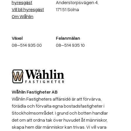
hyresgäst
Anderstorpsvägen 4,
Vill bli hyresgäst
171 51 Solna
Om Wåhlin
Växel
Felanmälan
08–514 935 00
08–514 935 10
Wåhlin Fastigheter AB
Wåhlin Fastigheter AB
Wåhlin Fastigheters affärsidé är att förvärva,
förädla och förvalta egna bostadsfastigheter i
Stockholmsområdet. I grund och botten handlar
det om att ordna tak över huvudet åt människor,
skapa hem där människor kan trivas. Vi vill vara