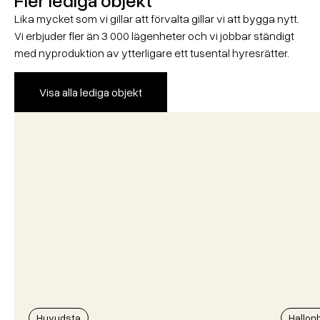
Fler lediga objekt
Lika mycket som vi gillar att förvalta gillar vi att bygga nytt.
Vi erbjuder fler än 3 000 lägenheter och vi jobbar ständigt
med nyproduktion av ytterligare ett tusental hyresrätter.
Visa alla lediga objekt
Huvudsta
Hallon