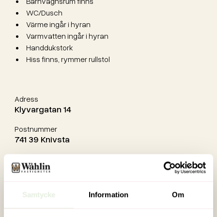
Barnvagnsrum finns
WC/Dusch
Värme ingår i hyran
Varmvatten ingår i hyran
Handdukstork
Hiss finns, rymmer rullstol
Adress
Klyvargatan 14
Postnummer
741 39 Knivsta
Byggnadsår
2020
Publicerad till
Samtycke
Information
Om
2026-06-04