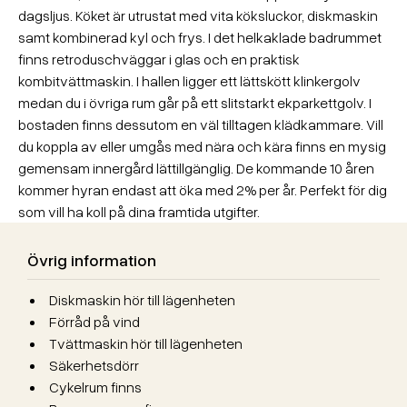
dagsljus. Köket är utrustat med vita köksluckor, diskmaskin
samt kombinerad kyl och frys. I det helkaklade badrummet
finns retroduschväggar i glas och en praktisk
kombitvättmaskin. I hallen ligger ett lättskött klinkergolv
medan du i övriga rum går på ett slitstarkt ekparkettgolv. I
bostaden finns dessutom en väl tilltagen klädkammare. Vill
du koppla av eller umgås med nära och kära finns en mysig
gemensam innergård lättillgänglig. De kommande 10 åren
kommer hyran endast att öka med 2% per år. Perfekt för dig
som vill ha koll på dina framtida utgifter.
Övrig information
Diskmaskin hör till lägenheten
Förråd på vind
Tvättmaskin hör till lägenheten
Säkerhetsdörr
Cykelrum finns