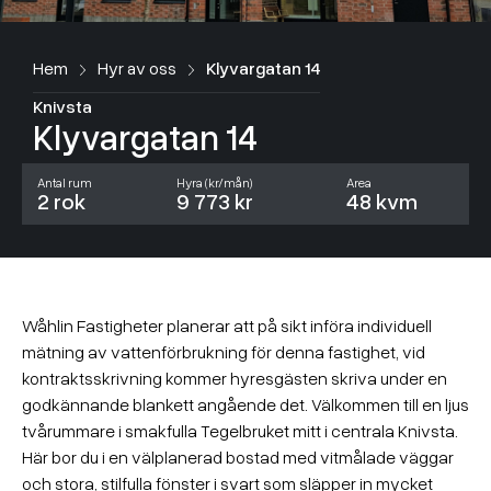
Hem
Hyr av oss
Klyvargatan 14
Knivsta
Klyvargatan 14
Antal rum
Hyra (kr/mån)
Area
2 rok
9 773 kr
48 kvm
Wåhlin Fastigheter planerar att på sikt införa individuell
mätning av vattenförbrukning för denna fastighet, vid
kontraktsskrivning kommer hyresgästen skriva under en
godkännande blankett angående det. Välkommen till en ljus
tvårummare i smakfulla Tegelbruket mitt i centrala Knivsta.
Här bor du i en välplanerad bostad med vitmålade väggar
och stora, stilfulla fönster i svart som släpper in mycket