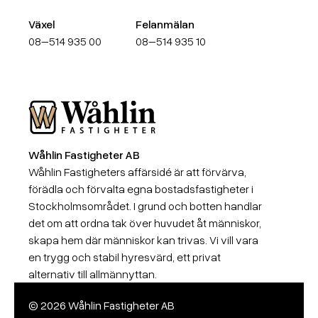
Växel
Felanmälan
08–514 935 00
08–514 935 10
Wåhlin Fastigheter AB
Wåhlin Fastigheter AB
Wåhlin Fastigheters affärsidé är att förvärva,
förädla och förvalta egna bostadsfastigheter i
Stockholmsområdet. I grund och botten handlar
det om att ordna tak över huvudet åt människor,
skapa hem där människor kan trivas. Vi vill vara
en trygg och stabil hyresvärd, ett privat
alternativ till allmännyttan.
© 2026 Wåhlin Fastigheter AB