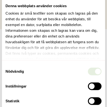
Tillgängligt från
2026-09-01
Denna webbplats använder cookies
Cookies är små textfiler som skapas och lagras på den
Anmäl intresse
enhet du använder för att besöka vår webbplats, till
exempel en dator, surfplatta eller mobiltelefon.
Informationen som skapas och lagras kan vara om dig,
dina preferenser eller din enhet och används
huvudsakligen för att få webbplatsen att fungera som du
förväntar dig och för att göra din upplevelse mer effektiv.
Det finns två typer av cookies, permanenta cookies och
sessionscookies. Sessionscookies lagras tillfälligt när du
som besökare är inne på vår webbplats, och försvinner
Samtyckesval
när du stänger din webbläsare. Permanenta cookies
Nödvändig
lagras som en fil på datorn under en viss tid, tills du som
Se alla bilder
besökare, eller servern som sänt dem, raderar dem.
Inställningar
Denna webbplats använder båda dessa olika typer av
cookies. Cookies kan även delas upp i
förstapartscookies och tredjepartscookies.
Statistik
Klyvargatan 14
Förstapartscookies sätts i det här fallet av