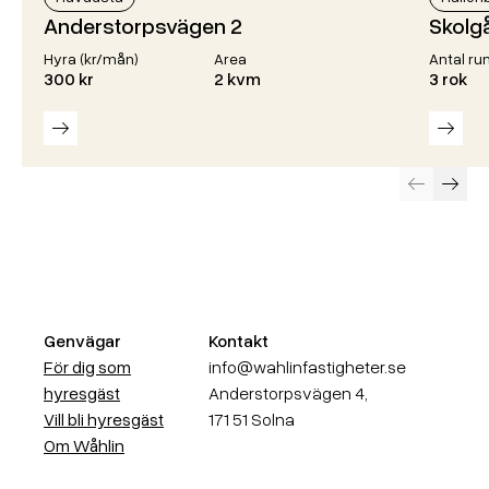
Anderstorpsvägen 2
Skolg
Hyra (kr/mån)
Area
Antal ru
300 kr
2 kvm
3 rok
Läs mer
Läs m
Föregående
Näst
Genvägar
Kontakt
För dig som
info@wahlinfastigheter.se
hyresgäst
Anderstorpsvägen 4,
Vill bli hyresgäst
171 51 Solna
Om Wåhlin