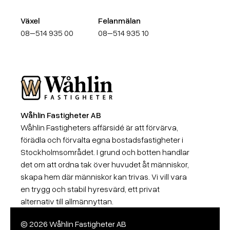
Växel
Felanmälan
08–514 935 00
08–514 935 10
Wåhlin Fastigheter AB
Wåhlin Fastigheter AB
Wåhlin Fastigheters affärsidé är att förvärva,
förädla och förvalta egna bostadsfastigheter i
Stockholmsområdet. I grund och botten handlar
det om att ordna tak över huvudet åt människor,
skapa hem där människor kan trivas. Vi vill vara
en trygg och stabil hyresvärd, ett privat
alternativ till allmännyttan.
© 2026 Wåhlin Fastigheter AB