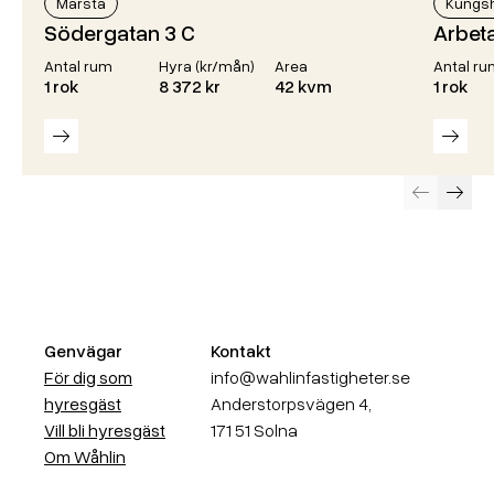
Märsta
Kungs
Södergatan 3 C
Arbet
Antal rum
Hyra (kr/mån)
Area
Antal ru
1 rok
8 372 kr
42 kvm
1 rok
Läs mer
Läs m
Föregående
Näst
Genvägar
Kontakt
För dig som
info@wahlinfastigheter.se
hyresgäst
Anderstorpsvägen 4,
Vill bli hyresgäst
171 51 Solna
Om Wåhlin