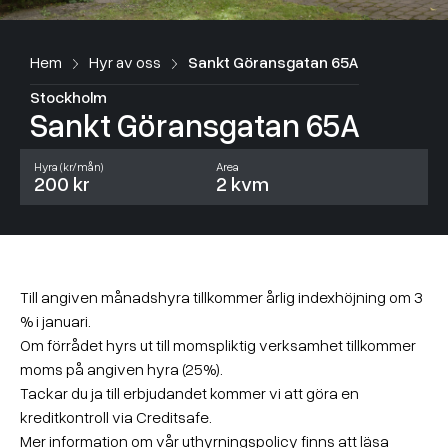
Hem
Hyr av oss
Sankt Göransgatan 65A
Stockholm
Sankt Göransgatan 65A
Hyra (kr/mån)
Area
200 kr
2 kvm
Till angiven månadshyra tillkommer årlig indexhöjning om 3
% i januari.
Om förrådet hyrs ut till momspliktig verksamhet tillkommer
moms på angiven hyra (25%).
Tackar du ja till erbjudandet kommer vi att göra en
kreditkontroll via Creditsafe.
Mer information om vår uthyrningspolicy finns att läsa