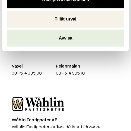
Genvägar
Kontakt
Tillåt urval
För dig som
info@wahlinfastigheter.se
hyresgäst
Anderstorpsvägen 4,
Vill bli hyresgäst
171 51 Solna
Avvisa
Om Wåhlin
Växel
Felanmälan
08–514 935 00
08–514 935 10
Wåhlin Fastigheter AB
Wåhlin Fastigheter AB
Wåhlin Fastigheters affärsidé är att förvärva,