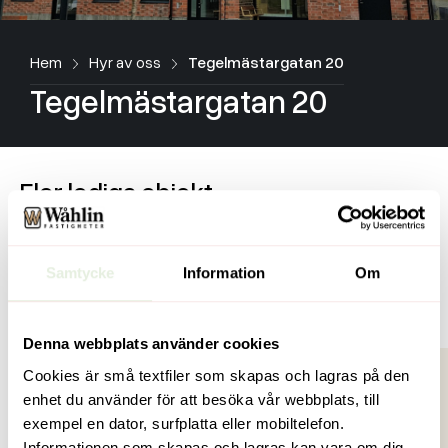
Hem
Hyr av oss
Tegelmästargatan 20
Tegelmästargatan 20
Fler lediga objekt
Lika mycket som vi gillar att förvalta gillar vi att bygga nytt.
Vi erbjuder fler än 3 000 lägenheter och vi jobbar ständigt
med nyproduktion av ytterligare ett tusental hyresrätter.
Samtycke
Information
Om
Visa alla lediga objekt
Denna webbplats använder cookies
Cookies är små textfiler som skapas och lagras på den
enhet du använder för att besöka vår webbplats, till
exempel en dator, surfplatta eller mobiltelefon.
Informationen som skapas och lagras kan vara om dig,