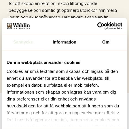
för att skapa en relation i skala till omgivande
bebyggelse och samtidigt optimera utblickar, minimera
insyn och skuggpåverkan. Helt enkelt, skapa en fin
relation mellan befintligt och nytt!
Kvarteren Spiken 11 och Spiken 12 stod färdigbyggda i
december 2020, se mer om projektet på
vår projektsida
.
Samtycke
Information
Om
Läs mer om tävlingen Årets byggnad på
Sundbyberg
stads hemsida
.
Den 13 oktober delades plaketten ut av Sundbybergs
Denna webbplats använder cookies
stad vid en
liten ceremoni vid fastigheterna.
Cookies är små textfiler som skapas och lagras på den
Dela inlägg
enhet du använder för att besöka vår webbplats, till
Dela den här artikeln på X
Dela den här artikeln på Linkedin
Dela den här artikeln på Facebook
exempel en dator, surfplatta eller mobiltelefon.
Informationen som skapas och lagras kan vara om dig,
dina preferenser eller din enhet och används
Fler nyheter
huvudsakligen för att få webbplatsen att fungera som du
Här hittar du aktuella nyheter om och från oss själva. Här
förväntar dig och för att göra din upplevelse mer effektiv.
delar vi också med oss av nyhetsmaterial från branschen i
Det finns två typer av cookies, permanenta cookies och
stort, sådant som vi tror att fler kan ha nytta av.
sessionscookies. Sessionscookies lagras tillfälligt när du