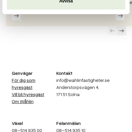
Avvisa
fastigheter från GFO…
i kvarte
Läs mer
Läs m
Föregående
Näst
Genvägar
Kontakt
För dig som
info@wahlinfastigheter.se
hyresgäst
Anderstorpsvägen 4,
Vill bli hyresgäst
171 51 Solna
Om Wåhlin
Växel
Felanmälan
08–514 935 00
08–514 935 10