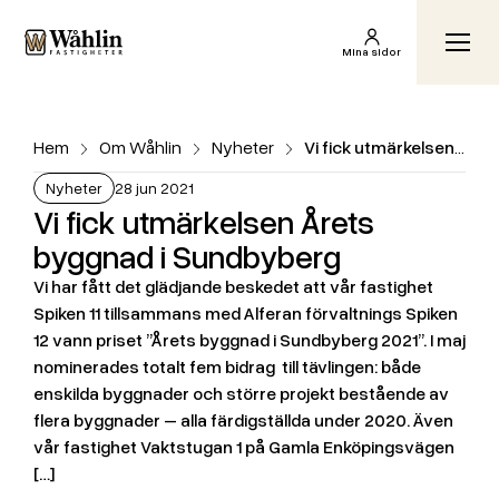
Wåhlin Fastigheter AB
Växl
Mina sidor
Hem
Om Wåhlin
Nyheter
Vi fick utmärkelsen Årets byggnad i Sundbyberg
Nyheter
28 jun 2021
Vi fick utmärkelsen Årets
byggnad i Sundbyberg
Vi har fått det glädjande beskedet att vår fastighet
Spiken 11 tillsammans med Alferan förvaltnings Spiken
12 vann priset ”Årets byggnad i Sundbyberg 2021”. I maj
nominerades totalt fem bidrag till tävlingen: både
enskilda byggnader och större projekt bestående av
flera byggnader – alla färdigställda under 2020. Även
vår fastighet Vaktstugan 1 på Gamla Enköpingsvägen
[…]